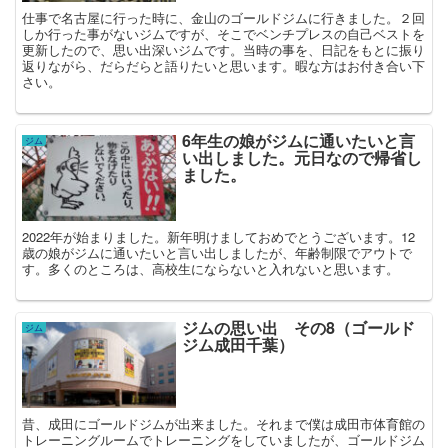
仕事で名古屋に行った時に、金山のゴールドジムに行きました。２回
しか行った事がないジムですが、そこでベンチプレスの自己ベストを
更新したので、思い出深いジムです。当時の事を、日記をもとに振り
返りながら、だらだらと語りたいと思います。暇な方はお付き合い下
さい。
6年生の娘がジムに通いたいと言
ジム
い出しました。元日なので帰省し
ました。
2022年が始まりました。新年明けましておめでとうございます。12
歳の娘がジムに通いたいと言い出しましたが、年齢制限でアウトで
す。多くのところは、高校生にならないと入れないと思います。
ジムの思い出 その8（ゴールド
ジム
ジム成田千葉）
昔、成田にゴールドジムが出来ました。それまで僕は成田市体育館の
トレーニングルームでトレーニングをしていましたが、ゴールドジム