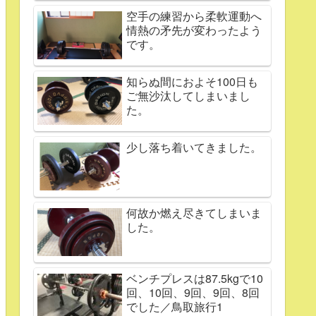
空手の練習から柔軟運動へ
情熱の矛先が変わったよう
です。
知らぬ間におよそ100日も
ご無沙汰してしまいまし
た。
少し落ち着いてきました。
何故か燃え尽きてしまいま
した。
ベンチプレスは87.5kgで10
回、10回、9回、9回、8回
でした／鳥取旅行1