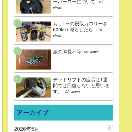
ーバーローについて
122
views
もし1日の摂取カロリーを
500kcal減らしたら
116
views
娘の脚長不等
89 views
デッドリフトの疲労は1週
間では回復しないと思いま
す。
83 views
アーカイブ
1
2026年5月