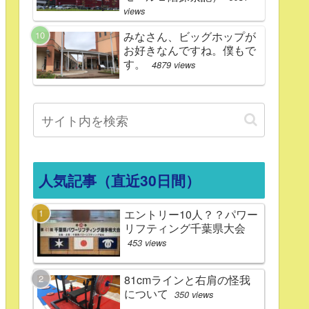
views
みなさん、ビッグホップが
お好きなんですね。僕もで
す。
4879 views
人気記事（直近30日間）
エントリー10人？？パワー
リフティング千葉県大会
453 views
81cmラインと右肩の怪我
について
350 views