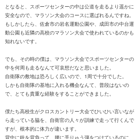
となると、スポーツセンターの中は公道を走るより遥かに
安全なので、マラソン大会のコースに選ばれるんですね。
もしかしたら、佐倉市の岩名運動公園や、成田市の中台運
動公園も近隣の高校のマラソン大会で使われているのかも
知れないです。
でも、その時の僕は、マラソン大会でスポーツセンターの
中を何周も走るなんて可哀想だなと思いました。
自衛隊の敷地は恐ろしく広いので、1周で十分でした。
しかも自衛隊の基地に入れる機会なんて、普段はないの
で、とても貴重な経験をすることができました。
僕たち高校生がクロスカントリー大会でひいひい言いなが
ら走っている脇を、自衛官の人々が訓練で走って行くんで
すが、根本的に体力が違います。
背中に銃を背負って、腰に手りゅう弾をつけているのに、