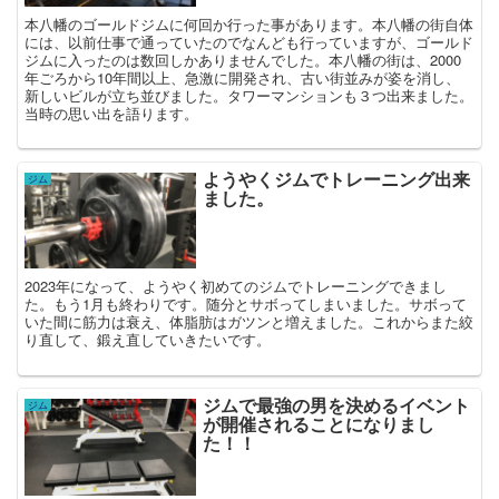
本八幡のゴールドジムに何回か行った事があります。本八幡の街自体
には、以前仕事で通っていたのでなんども行っていますが、ゴールド
ジムに入ったのは数回しかありませんでした。本八幡の街は、2000
年ごろから10年間以上、急激に開発され、古い街並みが姿を消し、
新しいビルが立ち並びました。タワーマンションも３つ出来ました。
当時の思い出を語ります。
ようやくジムでトレーニング出来
ジム
ました。
2023年になって、ようやく初めてのジムでトレーニングできまし
た。もう1月も終わりです。随分とサボってしまいました。サボって
いた間に筋力は衰え、体脂肪はガツンと増えました。これからまた絞
り直して、鍛え直していきたいです。
ジムで最強の男を決めるイベント
ジム
が開催されることになりまし
た！！