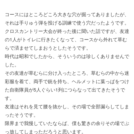
コースにはところどころ大きな穴が掘ってありましたが、
それは手りゅう弾を投げる訓練で使う穴だったようです。
クロスカントリー大会が終った後に聞いた話ですが、友達
の1人がトイレに行きたくなって、コースから外れて草む
らで済ませてしまおうとしたそうです。
時代は昭和でしたから、そういうのは珍しくありませんで
した。
その友達が草むらに分け入ったところ、草むらの中から迷
彩服を着て、両手で銃を持ち、ヘルメットに葉っぱをつけ
た自衛隊員が5人ぐらい1列につらなって出てきたそうで
す。
友達はそれを見て腰を抜かし、その場で全部漏らしてしま
ったそうです。
限界まで我慢していたならば、僕も驚きの余りその場でぶ
っ放してしまっただろうと思います。