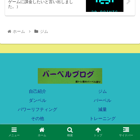
ゲームに課金したいと言い出しまし
た。）
ホーム
ジム
自己紹介
ジム
ダンベル
バーベル
パワーリフティング
減量
その他
トレーニング
5/3/1プログラム
ピーキング
ウエイトリフティング
自己ベスト更新
メニュー
ホーム
検索
トップ
サイドバー