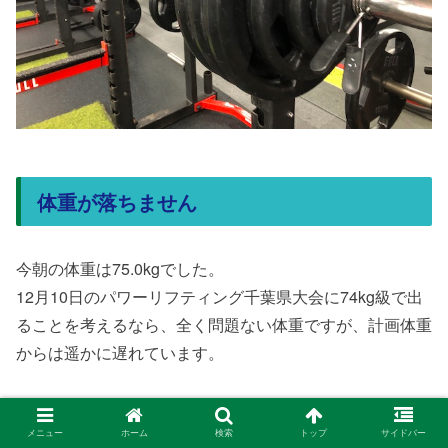
体重が落ちません
今朝の体重は75.0kgでした。
12月10日のパワーリフティング千葉県大会に74kg級で出
ることを考えるなら、全く問題ない体重ですが、計画体重
からは遥かに遅れています。
計画体重では今日は71.5kgになっているはずでした。
メニュー
ホーム
検索
トップ
サイドバー