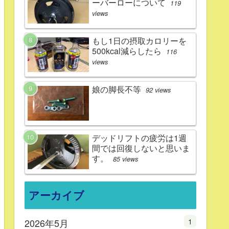
ーバーローについて
119
views
もし1日の摂取カロリーを
500kcal減らしたら
116
views
娘の脚長不等
92 views
デッドリフトの疲労は1週
間では回復しないと思いま
す。
85 views
アーカイブ
1
2026年5月