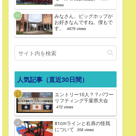
views
みなさん、ビッグホップが
お好きなんですね。僕もで
す。
4879 views
人気記事（直近30日間）
エントリー10人？？パワー
リフティング千葉県大会
472 views
81cmラインと右肩の怪我
について
358 views