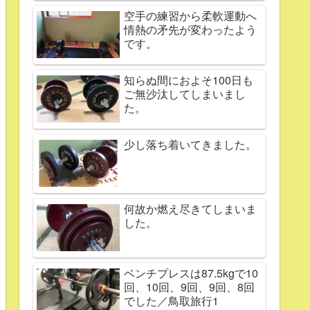
空手の練習から柔軟運動へ
情熱の矛先が変わったよう
です。
知らぬ間におよそ100日も
ご無沙汰してしまいまし
た。
少し落ち着いてきました。
何故か燃え尽きてしまいま
した。
ベンチプレスは87.5kgで10
回、10回、9回、9回、8回
でした／鳥取旅行1