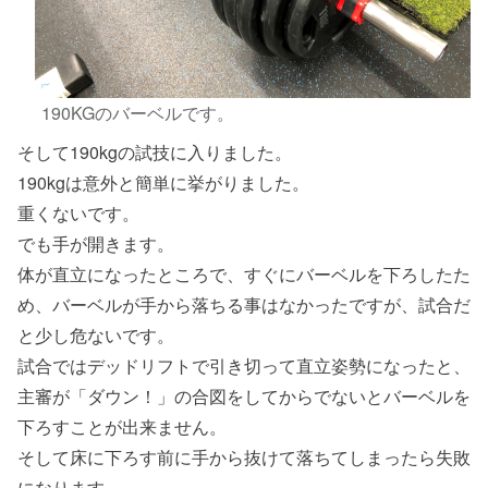
190KGのバーベルです。
そして190kgの試技に入りました。
190kgは意外と簡単に挙がりました。
重くないです。
でも手が開きます。
体が直立になったところで、すぐにバーベルを下ろしたた
め、バーベルが手から落ちる事はなかったですが、試合だ
と少し危ないです。
試合ではデッドリフトで引き切って直立姿勢になったと、
主審が「ダウン！」の合図をしてからでないとバーベルを
下ろすことが出来ません。
そして床に下ろす前に手から抜けて落ちてしまったら失敗
になります。