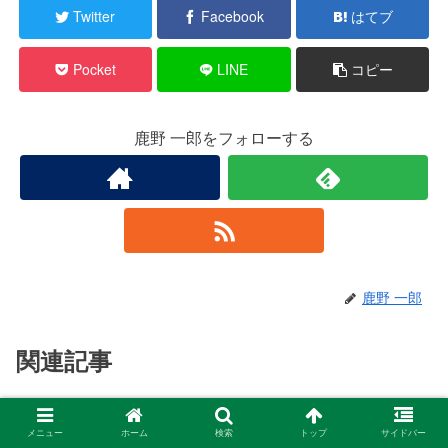
Twitter
Facebook
はてブ
Pocket
LINE
コピー
鹿野 一郎をフォローする
鹿野 一郎
関連記事
パワーリフティング関東大会を振
パワーリフティング
メニュー
ホーム
検索
トップ
サイドバー
り返って