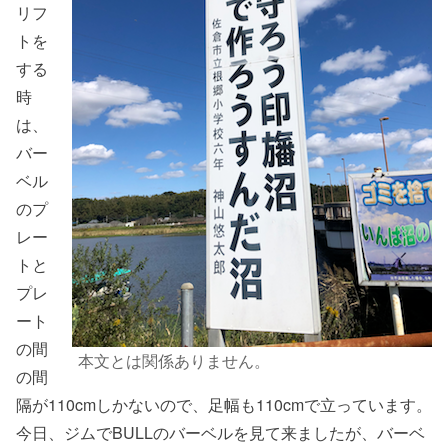
リフ
トを
する
時
は、
バー
ベル
のプ
レー
トと
プレ
ート
の間
本文とは関係ありません。
の間
隔が110cmしかないので、足幅も110cmで立っています。
今日、ジムでBULLのバーベルを見て来ましたが、バーベ