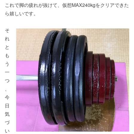
これで脚の疲れが抜けて、仮想MAX240kgをクリアできた
ら嬉しいです。
そ
れ
と
も
う
一
つ
、
今
日
気
づ
い