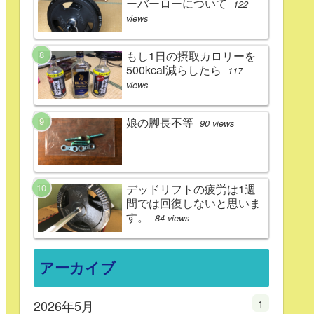
ーバーローについて
122
views
もし1日の摂取カロリーを
500kcal減らしたら
117
views
娘の脚長不等
90 views
デッドリフトの疲労は1週
間では回復しないと思いま
す。
84 views
アーカイブ
1
2026年5月