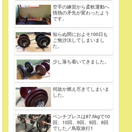
空手の練習から柔軟運動へ
情熱の矛先が変わったよう
です。
知らぬ間におよそ100日も
ご無沙汰してしまいまし
た。
少し落ち着いてきました。
何故か燃え尽きてしまいま
した。
ベンチプレスは87.5kgで10
回、10回、9回、9回、8回
でした／鳥取旅行1