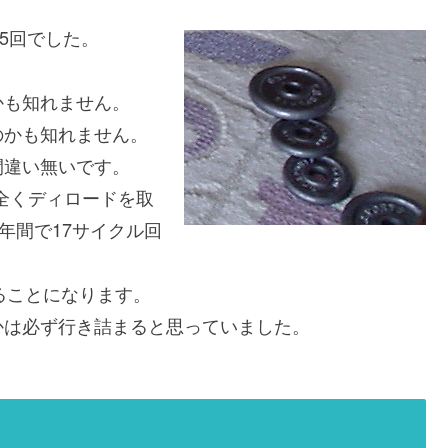
ら5回でした。
かも知れません。
のかも知れません。
間違い無いです。
は全くディロードを取
年間で17サイクル回
ることになります。
かは必ず行き詰まると思っていました。