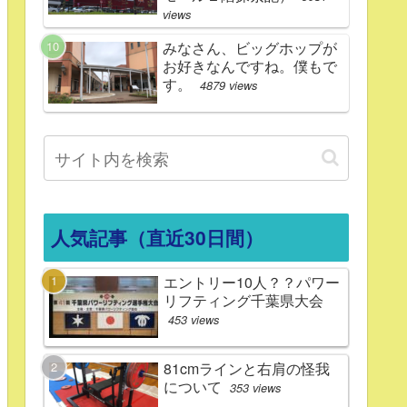
views
みなさん、ビッグホップが
お好きなんですね。僕もで
す。
4879 views
人気記事（直近30日間）
エントリー10人？？パワー
リフティング千葉県大会
453 views
81cmラインと右肩の怪我
について
353 views