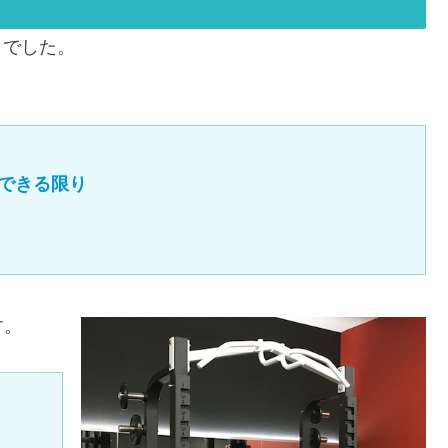
k1でした。
上できる限り

す。