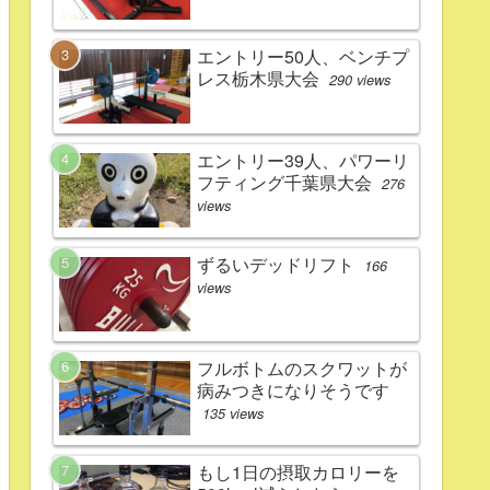
エントリー50人、ベンチプ
レス栃木県大会
290 views
エントリー39人、パワーリ
フティング千葉県大会
276
views
ずるいデッドリフト
166
views
フルボトムのスクワットが
病みつきになりそうです
135 views
もし1日の摂取カロリーを