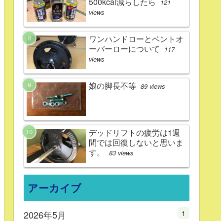
500kcal減らしたら
121
views
ワンハンドローとベントオ
ーバーローについて
117
views
娘の脚長不等
89 views
デッドリフトの疲労は1週
間では回復しないと思いま
す。
83 views
アーカイブ
1
2026年5月