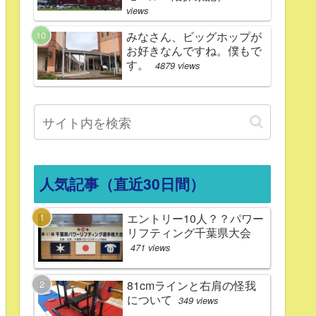
views
みなさん、ビッグホップが
お好きなんですね。僕もで
す。
4879 views
人気記事（直近30日間）
エントリー10人？？パワー
リフティング千葉県大会
471 views
81cmラインと右肩の怪我
について
349 views