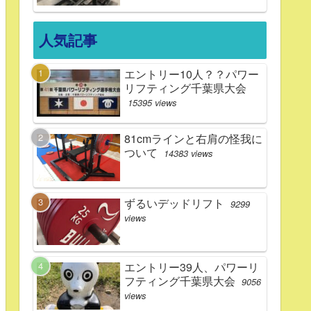
人気記事
エントリー10人？？パワー
リフティング千葉県大会
15395 views
81cmラインと右肩の怪我に
ついて
14383 views
ずるいデッドリフト
9299
views
エントリー39人、パワーリ
フティング千葉県大会
9056
views