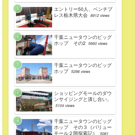
エントリー50人、ベンチプ
レス栃木県大会
8912 views
千葉ニュータウンのビッグ
ホップ その2
5660 views
千葉ニュータウンのビッグ
ホップ
5298 views
ショッピングモールのダウ
ンサイジングと潰し合い。
5104 views
千葉ニュータウンのビッグ
ホップ その３（バリュー
モール２階探索記）
5081