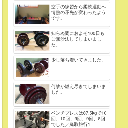
空手の練習から柔軟運動へ
情熱の矛先が変わったよう
です。
知らぬ間におよそ100日も
ご無沙汰してしまいまし
た。
少し落ち着いてきました。
何故か燃え尽きてしまいま
した。
ベンチプレスは87.5kgで10
回、10回、9回、9回、8回
でした／鳥取旅行1