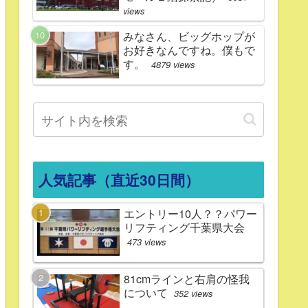
views
みなさん、ビッグホップが
お好きなんですね。僕もで
す。
4879 views
人気記事（直近30日間）
エントリー10人？？パワー
リフティング千葉県大会
473 views
81cmラインと右肩の怪我
について
352 views