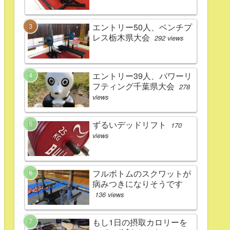
エントリー50人、ベンチプ
レス栃木県大会
292 views
エントリー39人、パワーリ
フティング千葉県大会
278
views
ずるいデッドリフト
170
views
フルボトムのスクワットが
病みつきになりそうです
136 views
もし1日の摂取カロリーを