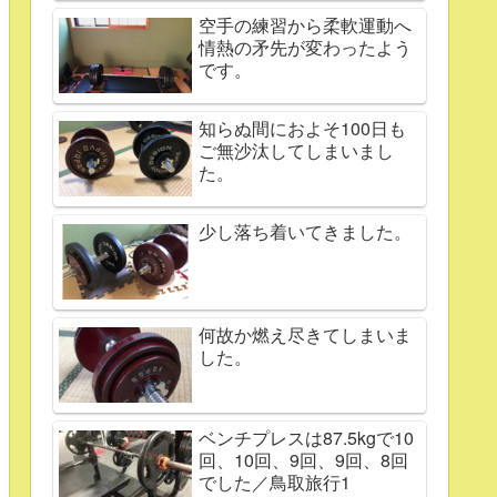
空手の練習から柔軟運動へ
情熱の矛先が変わったよう
です。
知らぬ間におよそ100日も
ご無沙汰してしまいまし
た。
少し落ち着いてきました。
何故か燃え尽きてしまいま
した。
ベンチプレスは87.5kgで10
回、10回、9回、9回、8回
でした／鳥取旅行1