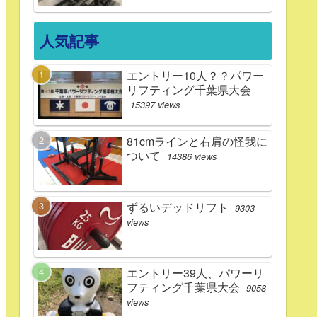
人気記事
エントリー10人？？パワー
リフティング千葉県大会
15397 views
81cmラインと右肩の怪我に
ついて
14386 views
ずるいデッドリフト
9303
views
エントリー39人、パワーリ
フティング千葉県大会
9058
views