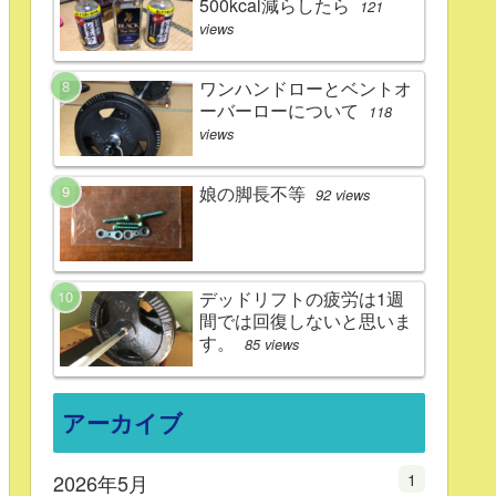
500kcal減らしたら
121
views
ワンハンドローとベントオ
ーバーローについて
118
views
娘の脚長不等
92 views
デッドリフトの疲労は1週
間では回復しないと思いま
す。
85 views
アーカイブ
1
2026年5月