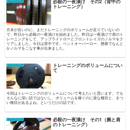
必殺の一夜漬け その2（背中の
トレーニング
トレーニング）
月末が近いのに、まだトレーニングのボリュームが足りていないの
で、昨日から必殺の一夜漬けを始めました。昨日は一夜漬けで肩のト
レーニングをして、アップライトローとフロントレイズのノルマをク
リアしました。今日は背中です。ベントオーバーロー、懸垂でなんと
かノルマをこなす事が出来ました。
トレーニングのボリュームについ
トレーニング
て
今回はトレーニングのボリュームについて考えたいと思います。でも
そんなに深い話ではないし、ボリュームを稼ぐのに楽な種目と、きつ
い種目があるよね、というだけの話です。
必殺の一夜漬け その1（腕と肩
トレーニング
のトレーニング）