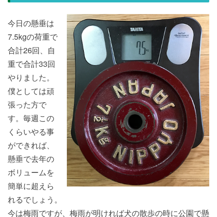
今日の懸垂は
7.5kgの荷重で
合計26回、自
重で合計33回
やりました。
僕としては頑
張った方で
す。毎週この
くらいやる事
ができれば、
懸垂で去年の
ボリュームを
簡単に超えら
れるでしょう。
今は梅雨ですが、梅雨が明ければ犬の散歩の時に公園で懸