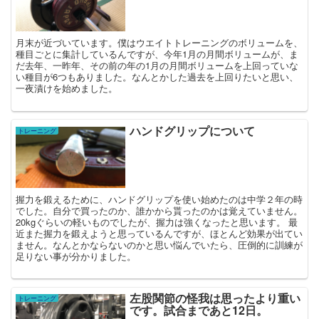
月末が近づいています。僕はウエイトトレーニングのボリュームを、
種目ごとに集計しているんですが、今年1月の月間ボリュームが、ま
だ去年、一昨年、その前の年の1月の月間ボリュームを上回っていな
い種目が6つもありました。なんとかした過去を上回りたいと思い、
一夜漬けを始めました。
ハンドグリップについて
トレーニング
握力を鍛えるために、ハンドグリップを使い始めたのは中学２年の時
でした。自分で買ったのか、誰かから貰ったのかは覚えていません。
20kgぐらいの軽いものでしたが、握力は強くなったと思います。 最
近また握力を鍛えようと思っているんですが、ほとんど効果が出てい
ません。なんとかならないのかと思い悩んでいたら、圧倒的に訓練が
足りない事が分かりました。
左股関節の怪我は思ったより重い
トレーニング
です。試合まであと12日。