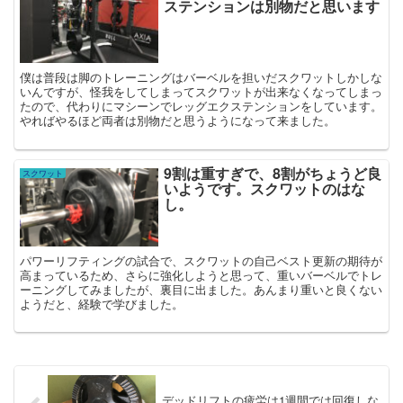
ステンションは別物だと思います
僕は普段は脚のトレーニングはバーベルを担いだスクワットしかしな
いんですが、怪我をしてしまってスクワットが出来なくなってしまっ
たので、代わりにマシーンでレッグエクステンションをしています。
やればやるほど両者は別物だと思うようになって来ました。
9割は重すぎで、8割がちょうど良
スクワット
いようです。スクワットのはな
し。
パワーリフティングの試合で、スクワットの自己ベスト更新の期待が
高まっているため、さらに強化しようと思って、重いバーベルでトレ
ーニングしてみましたが、裏目に出ました。あんまり重いと良くない
ようだと、経験で学びました。
デッドリフトの疲労は1週間では回復しな