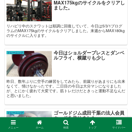
MAX175kgのサイクルをクリアし
ました。
リハビリ中のスクワットは順調に回復していて、今日は5/3/1プログ
ラムのMAX175kgのサイクルをクリアしました。来週からMAX180kg
のサイクルに入ります。
今日はショルダープレスとダンベ
トレーニング
ルフライ、横蹴りも少し
昨日、数年ぶりに空手の練習をしてみたら、前蹴りがあまりにも出来
なくて、情けなかったです。二日目の今日は大分マシになりました
が、とにかく疲れて大変です。筋トレだけだときっと運動不足なんだ
と思いました。
ゴールドジム成田千葉の法人会員
トレーニング
カードを作りました。
メニュー
ホーム
検索
トップ
サイドバー