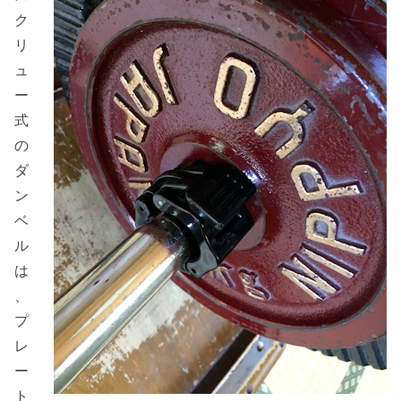
ク
リ
ュ
ー
式
の
ダ
ン
ベ
ル
は
、
プ
レ
ー
ト