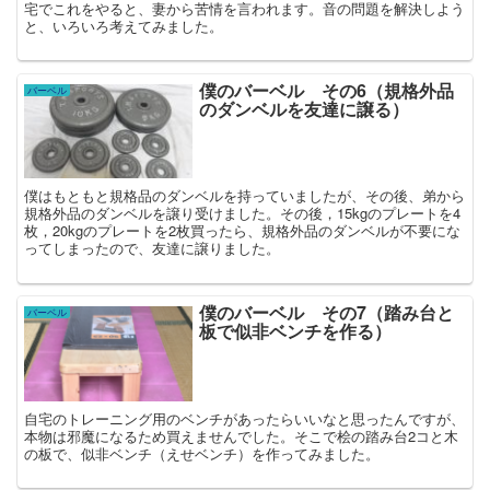
宅でこれをやると、妻から苦情を言われます。音の問題を解決しよう
と、いろいろ考えてみました。
僕のバーベル その6（規格外品
バーベル
のダンベルを友達に譲る）
僕はもともと規格品のダンベルを持っていましたが、その後、弟から
規格外品のダンベルを譲り受けました。その後，15kgのプレートを4
枚，20kgのプレートを2枚買ったら、規格外品のダンベルが不要にな
ってしまったので、友達に譲りました。
僕のバーベル その7（踏み台と
バーベル
板で似非ベンチを作る）
自宅のトレーニング用のベンチがあったらいいなと思ったんですが、
本物は邪魔になるため買えませんでした。そこで桧の踏み台2コと木
の板で、似非ベンチ（えせベンチ）を作ってみました。