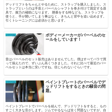
デッドリフトをちゃんとやるために、ストラップを購入しました。ス
トラップというのは手首とバーベルシャフトを巻き付けて固定する器
具で、握力の補助になります。 懸垂をする時なども、ストラップを
使うと、手が開いてしまう事はなく、きちんと背中を追い込めます。
引くトレーニングには必須かと思います。
ボディーメーカーがバーベルのセ
バーベル
ールをしています！
昔はバーベルのセット販売はありませんでした。僕はすべてバラで買
って揃えたので、ずいぶん高くつきました。それに比べて最近のバー
ベルセットは本当に安いですね。信じられないぐらいです。
ペイントプレートのバーベルでデ
バーベル
ッドリフトをするときの騒音の問
題。
ペイントプレートでバーベルを組んで、デッドリフトをすると、もの
すごく大きな音がします。ジムでやるならば全く問題ないですが、自