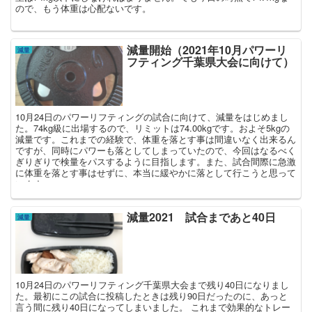
ので、もう体重は心配ないです。
減量開始（2021年10月パワーリ
減量
フティング千葉県大会に向けて）
10月24日のパワーリフティングの試合に向けて、減量をはじめまし
た。74kg級に出場するので、リミットは74.00kgです。およそ5kgの
減量です。これまでの経験で、体重を落とす事は間違いなく出来るん
ですが、同時にパワーも落としてしまっていたので、今回はなるべく
ぎりぎりで検量をパスするように目指します。また、試合間際に急激
に体重を落とす事はせずに、本当に緩やかに落として行こうと思って
います。
減量2021 試合まであと40日
減量
10月24日のパワーリフティング千葉県大会まで残り40日になりまし
た。最初にこの試合に投稿したときは残り90日だったのに、あっと
言う間に残り40日になってしまいました。 これまで効果的なトレー