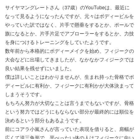
サイヤマングレートさん（37歳）のYouTubeは、最近に
なって見るようになったんですが、元々はボディービルを
やっていた訳ではなく、片手で懸垂をするとか、ポールで
旗になるとか、片手片足でアブローラーをするとか、力技
を身につけるトレーニングをしていたようです。
数年前から本格的にボディーメイクを始め、フィジークの
大会などに出場してきましたが、なかなかフィジークでは
良い結果を残せずにいました。
僕は詳しいことはわかりませんが、生まれ持った骨格でボ
ディービルに有利か、フィジークに有利かが大体決まって
しまうそうです。
もちろん努力が大切なことは言うまでもないですが、骨格
という努力ではどうにもならない部分が最終的には順位を
決めるという部分もあるようです。
前にコアラ小嵐さんが言っていた表現を借りると、肩幅が
広くて逆三角形で、平べったい体の人はフィジークに向い