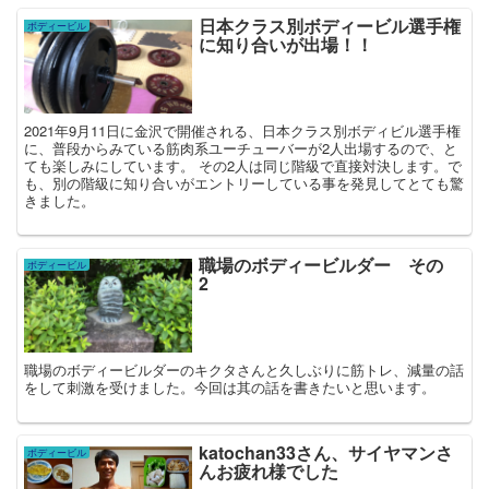
日本クラス別ボディービル選手権
ボディービル
に知り合いが出場！！
2021年9月11日に金沢で開催される、日本クラス別ボディビル選手権
に、普段からみている筋肉系ユーチューバーが2人出場するので、と
ても楽しみにしています。 その2人は同じ階級で直接対決します。で
も、別の階級に知り合いがエントリーしている事を発見してとても驚
きました。
職場のボディービルダー その
ボディービル
2
職場のボディービルダーのキクタさんと久しぶりに筋トレ、減量の話
をして刺激を受けました。今回は其の話を書きたいと思います。
katochan33さん、サイヤマンさ
ボディービル
んお疲れ様でした