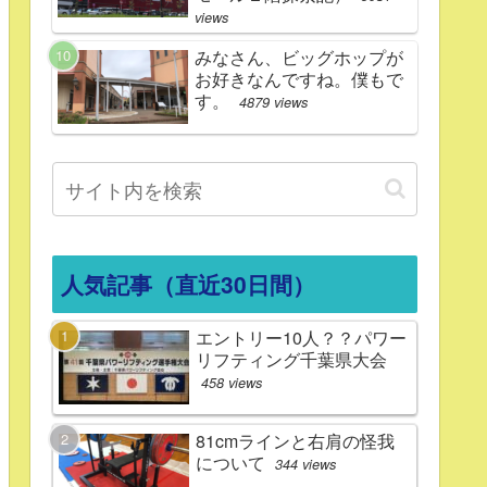
views
みなさん、ビッグホップが
お好きなんですね。僕もで
す。
4879 views
人気記事（直近30日間）
エントリー10人？？パワー
リフティング千葉県大会
458 views
81cmラインと右肩の怪我
について
344 views