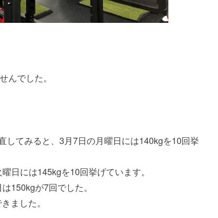
ませんでした。
してみると、3月7日の月曜日には140kgを10回挙
火曜日には145kgを10回挙げています。
日は150kgが7回でした。
できました。