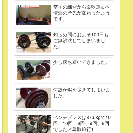
空手の練習から柔軟運動へ
情熱の矛先が変わったよう
です。
知らぬ間におよそ100日も
ご無沙汰してしまいまし
た。
少し落ち着いてきました。
何故か燃え尽きてしまいま
した。
ベンチプレスは87.5kgで10
回、10回、9回、9回、8回
でした／鳥取旅行1