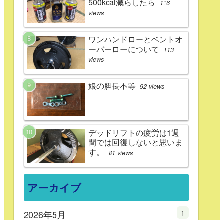
500kcal減らしたら
116
views
ワンハンドローとベントオ
ーバーローについて
113
views
娘の脚長不等
92 views
デッドリフトの疲労は1週
間では回復しないと思いま
す。
81 views
アーカイブ
1
2026年5月