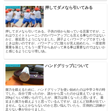
押してダメなら引いてみる
トレーニング
押してダメなら引いてみる。子供の頃から知っている言葉ですが、こ
れはウエイトトレーニングのパワーアップにも言える事なのではない
かと、最近思うようになりました。調子よくパワーアップできている
ときは良いのですが、パワーアップに陰りが見え始めたら、一度使用
重量を落としてもう一度下からあがって来る事は重要なのではないか
と感じるようになり増しtあ。
ハンドグリップについて
トレーニング
握力を鍛えるために、ハンドグリップを使い始めたのは中学２年の時
でした。自分で買ったのか、誰かから貰ったのかは覚えていません。
20kgぐらいの軽いものでしたが、握力は強くなったと思います。 最
近また握力を鍛えようと思っているんですが、ほとんど効果が出てい
ません。なんとかならないのかと思い悩んでいたら、圧倒的に訓練が
足りない事が分かりました。