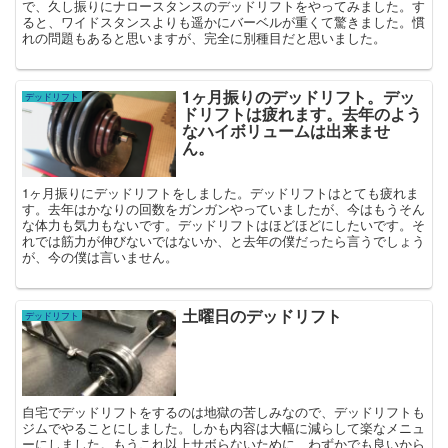
で、久し振りにナロースタンスのデッドリフトをやってみました。す
ると、ワイドスタンスよりも遥かにバーベルが重くて驚きました。慣
れの問題もあると思いますが、完全に別種目だと思いました。
1ヶ月振りのデッドリフト。デッ
デッドリフト
ドリフトは疲れます。去年のよう
なハイボリュームは出来ませ
ん。
1ヶ月振りにデッドリフトをしました。デッドリフトはとても疲れま
す。去年はかなりの回数をガンガンやっていましたが、今はもうそん
な体力も気力もないです。デッドリフトはほどほどにしたいです。そ
れでは筋力が伸びないではないか、と去年の僕だったら言うでしょう
が、今の僕は言いません。
土曜日のデッドリフト
デッドリフト
自宅でデッドリフトをするのは地獄の苦しみなので、デッドリフトも
ジムでやることにしました。しかも内容は大幅に減らして楽なメニュ
ーにしました。もうこれ以上サボらないために、わずかでも良いから