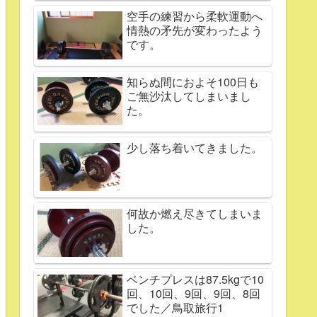
空手の練習から柔軟運動へ
情熱の矛先が変わったよう
です。
知らぬ間におよそ100日も
ご無沙汰してしまいまし
た。
少し落ち着いてきました。
何故か燃え尽きてしまいま
した。
ベンチプレスは87.5kgで10
回、10回、9回、9回、8回
でした／鳥取旅行1