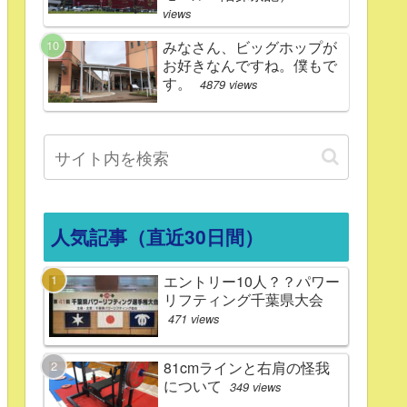
views
みなさん、ビッグホップが
お好きなんですね。僕もで
す。
4879 views
人気記事（直近30日間）
エントリー10人？？パワー
リフティング千葉県大会
471 views
81cmラインと右肩の怪我
について
349 views