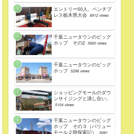
エントリー50人、ベンチプ
レス栃木県大会
8912 views
千葉ニュータウンのビッグ
ホップ その2
5660 views
千葉ニュータウンのビッグ
ホップ
5298 views
ショッピングモールのダウ
ンサイジングと潰し合い。
5104 views
千葉ニュータウンのビッグ
ホップ その３（バリュー
モール２階探索記）
5081