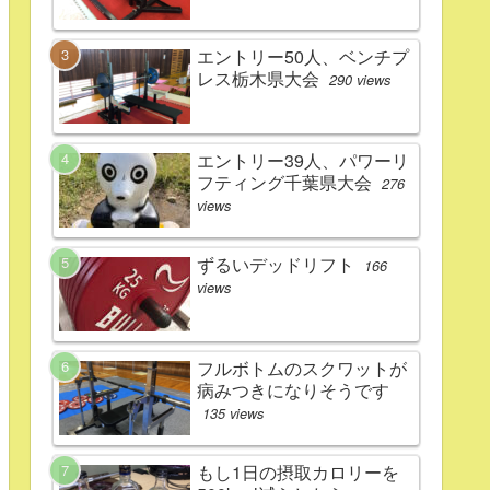
エントリー50人、ベンチプ
レス栃木県大会
290 views
エントリー39人、パワーリ
フティング千葉県大会
276
views
ずるいデッドリフト
166
views
フルボトムのスクワットが
病みつきになりそうです
135 views
もし1日の摂取カロリーを