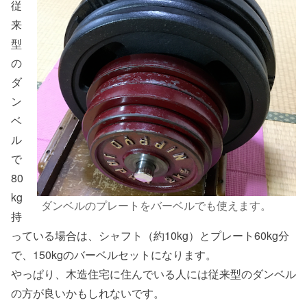
従
来
型
の
ダ
ン
ベ
ル
で
80
kg
ダンベルのプレートをバーベルでも使えます。
持
っている場合は、シャフト（約10kg）とプレート60kg分
で、150kgのバーベルセットになります。
やっぱり、木造住宅に住んでいる人には従来型のダンベル
の方が良いかもしれないです。