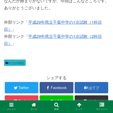
なんだか締まりがないですが、今回はこんなところです。
ありがとうございました。
外部リンク「
平成29年県立千葉中学の1次試験（1科目
目）
」
外部リンク「
平成29年県立千葉中学の1次試験（2科目
目）
」
ただの日記
シェアする
Twitter
Facebook
はてブ
Pocket
LINE
コピー
メニュー
ホーム
検索
トップ
サイドバー