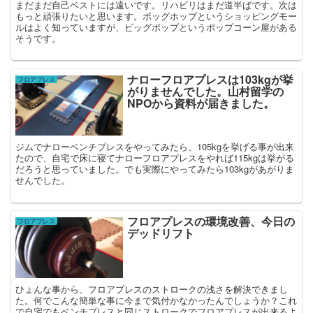
まだまだ自己ベストには遠いです。リハビリはまだ道半ばです。次は
もっと頑張りたいと思います。ボッグホップというショッピングモー
ルはよく知っていますが、ビッグポップというポップコーン屋がある
そうです。
ナローフロアプレスは103kgが挙
フロアプレス
がりませんでした。山村留学の
NPOから資料が届きました。
ジムでナローベンチプレスをやってみたら、105kgを挙げる事が出来
たので、自宅で床に寝てナローフロアプレスをやれば115kgは挙がる
だろうと思っていました。でも実際にやってみたら103kgがあがりま
せんでした。
フロアプレスの環境改善、今日の
フロアプレス
デッドリフト
ひょんな事から、フロアプレスのストロークの浅さを解決できまし
た。何でこんな簡単な事に今まで気付かなかったんでしょうか？これ
で自宅でもベンチプレスと同じストロークでフロアプレスが出来るよ