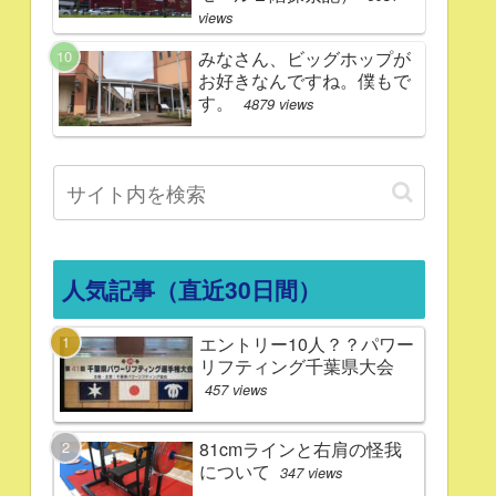
views
みなさん、ビッグホップが
お好きなんですね。僕もで
す。
4879 views
人気記事（直近30日間）
エントリー10人？？パワー
リフティング千葉県大会
457 views
81cmラインと右肩の怪我
について
347 views