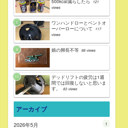
500kcal減らしたら
121
views
ワンハンドローとベントオ
ーバーローについて
117
views
娘の脚長不等
88 views
デッドリフトの疲労は1週
間では回復しないと思いま
す。
83 views
アーカイブ
1
2026年5月