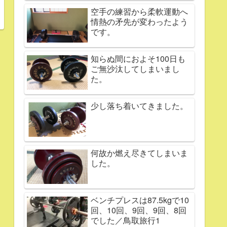
空手の練習から柔軟運動へ
情熱の矛先が変わったよう
です。
知らぬ間におよそ100日も
ご無沙汰してしまいまし
た。
少し落ち着いてきました。
何故か燃え尽きてしまいま
した。
ベンチプレスは87.5kgで10
回、10回、9回、9回、8回
でした／鳥取旅行1