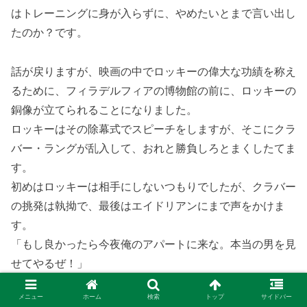
はトレーニングに身が入らずに、やめたいとまで言い出し
たのか？です。
話が戻りますが、映画の中でロッキーの偉大な功績を称え
るために、フィラデルフィアの博物館の前に、ロッキーの
銅像が立てられることになりました。
ロッキーはその除幕式でスピーチをしますが、そこにクラ
バー・ラングが乱入して、おれと勝負しろとまくしたてま
す。
初めはロッキーは相手にしないつもりでしたが、クラバー
の挑発は執拗で、最後はエイドリアンにまで声をかけま
す。
「もし良かったら今夜俺のアパートに来な。本当の男を見
せてやるぜ！」
この言葉でロッキーは怒りが爆発し、クラバーに掴みかか
メニュー
ホーム
検索
トップ
サイドバー
ろうとしますが、警備員に抑えられてその場は収まりま